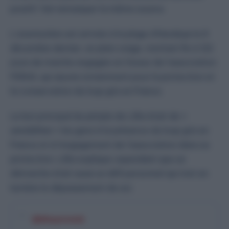
positif, fait remarquer la même source.
L’aventurière est arrivée à la plage d’Hendaye le 8
décembre dernier, en plein orage, mettant fin à 122
jours de marche engagée en faveur de l’association
FERUS, qui œuvre notamment pour la protection et
la conservation du loup gris en France.
Le but principal du périple de Lillia était de «
sensibiliser
» les gens à la présence du loup gris en
France et à l’engagement de l’association dans sa
protection. Lillia explique cependant que sa
démarche était aussi un défi personnel qui met en
lumière le dépassement de soi.
@diasporasdz