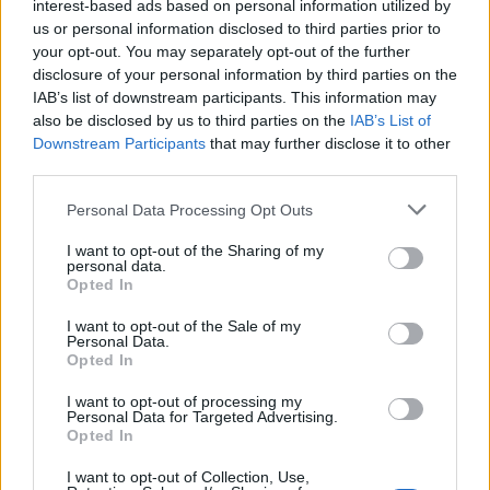
interest-based ads based on personal information utilized by
France
algérienne
Laisser un commentaire
us or personal information disclosed to third parties prior to
porté
your opt-out. You may separately opt-out of the further
disclosure of your personal information by third parties on the
disparu,
IAB’s list of downstream participants. This information may
son
also be disclosed by us to third parties on the
IAB’s List of
père
Downstream Participants
that may further disclose it to other
en
third parties.
garde
Personal Data Processing Opt Outs
à
vue
I want to opt-out of the Sharing of my
personal data.
Opted In
I want to opt-out of the Sale of my
Personal Data.
Opted In
Enregistrer mon nom, mon e-mail et mon site
I want to opt-out of processing my
Personal Data for Targeted Advertising.
dans le navigateur pour mon prochain commentaire.
Opted In
I want to opt-out of Collection, Use,
Laisser un commentaire