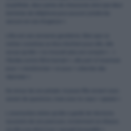
lyophilisés, deux paires de chaussures ainsi que deux
batteries de téléphone pour pouvoir joindre les
secours en cas d’urgence
».
Lillia est une ancienne gendarme. Bien que ce
métier constitue un rêve d’enfant pour elle, elle
avoue qu’elle «
n’y trouvait plus son compte
». «
Fâchée contre l’être humain
», elle part à l’aventure
pour «
s’extérioriser
» et pour «
chercher des
réponses
».
De retour de son périple, la jeune fille revient avec
autant de questions, mais avec le cœur «
apaisé
».
L’aventurière relate qu’elle a gardé de très bons
souvenirs de son parcours, notamment en Alsace,
où elle a eu droit à un «
accueil incroyable
».