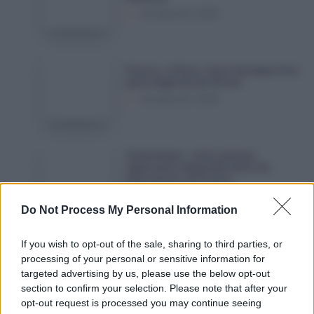
dévoile
Octobre 22, 2025
la
date
de
France
France : à Paris, l’acte héroïque d’un
réception
:
jeune Algérien de 29 ans
de
à
Octobre 22, 2025
ses
Paris,
nouveaux
l’acte
Airbus
héroïque
Cosmétique
Cosmétique : cette marque
A330neo
d’un
:
algérienne disponible dans les
pharmacies de France
jeune
cette
Octobre 21, 2025
Algérien
marque
Do Not Process My Personal Information
de
algérienne
29
disponible
France
If you wish to opt-out of the sale, sharing to third parties, or
France : un enfant d’origine
ans
dans
:
processing of your personal or sensitive information for
algérienne porté disparu, son père
en garde à vue
les
targeted advertising by us, please use the below opt-out
un
Octobre 21, 2025
section to confirm your selection. Please note that after your
pharmacies
enfant
opt-out request is processed you may continue seeing
de
d’origine