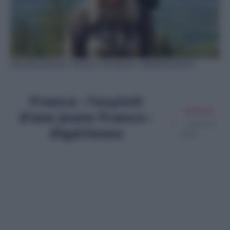
Lillia Benyamina / Source : Facebook : Lillia Benyamina
France : l’exploit
Amine Ait
d’une jeune Franco-
Janvier 4,
Algérienne
2025