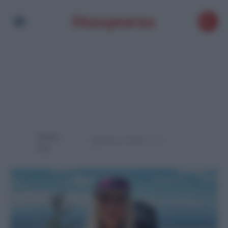
Powere
d by