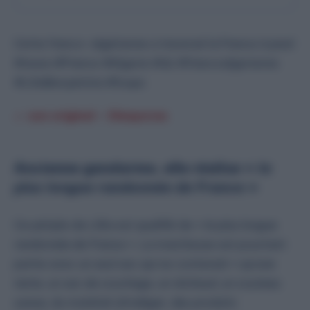
Cette franco-algérienne a traversé la France à pied
#news #France #Algerie #dz #francoalgerienne
#LiliaBenyamina #loups
♬ son original – Diasporas
Ancienne gendarme, elle réalise «
la
plus longue randonnée de France
»
Ce périple de Lillia est qualifié de «
la plus longue
randonnée de France
». La marcheuse est pourtant
partie avec un seul sac qui ne contenait «
qu’une
tente, un sac de couchage, un réchaud, un couteau
suisse, du matériel ultraléger, des produits