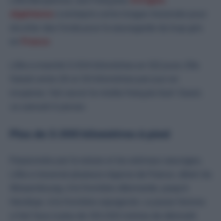
algérienne
a entrepris cette longue traversée pour
récolter des fonds pour la sauvegarde du loup gris
en
France
.
Lillia a marché 3.034 kilomètres en 122 jours. Elle
faisait entre 25 et 30 kilomètres par jour en
moyenne, fait savoir le média français Sud-Ouest,
ce samedi 4 janvier.
Plus de 3.000 kilomètres à pied
Passionnée par la nature et les animaux sauvages,
Lillia a traversé plusieurs régions de France, allant du
Wissembourg, à la frontière allemande, jusqu’à
Hendaye, à la frontière espagnole. La jeune femme
a fait face à plus de 130.000 mètres de dénivelé