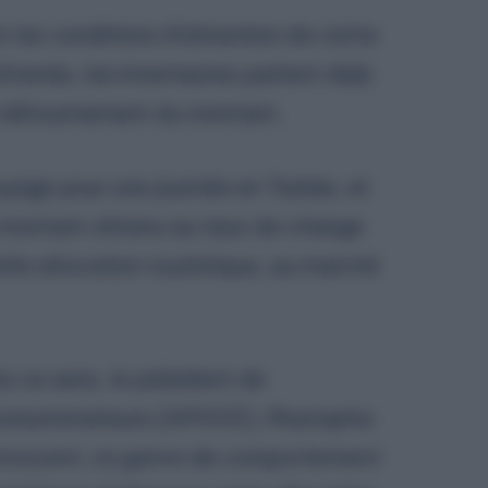
nt les conditions d’obtention de cette
attendu, les internautes parlent déjà
 détournement du montant.
oyage pour une journée en Tunisie, et
u montant obtenu au taux de change
elle allocation touristique, au marché
 ce sens, le président de
s consommateurs (APOCE), Mustapha
 innocent, ce genre de comportement