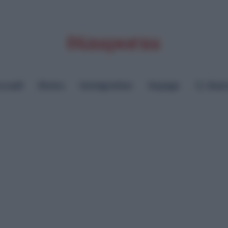
cueil
Divers
Immigration
Voyage
Sear