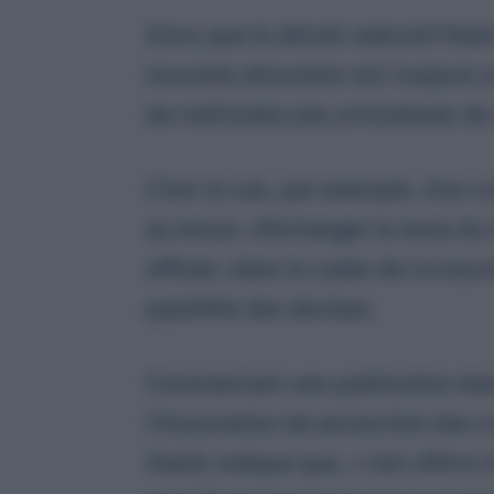
Alors que le décret exécutif fixa
nouvelle allocation est toujours 
de méthodes peu orthodoxes de
C’est le cas, par exemple, d’un v
au retour, d’échanger le reste d
officiel, dans le cadre de la nouv
parallèle des devises.
Commentant une publication dans
l’Association de protection de
Zebdi, indique que, «
loin d’être