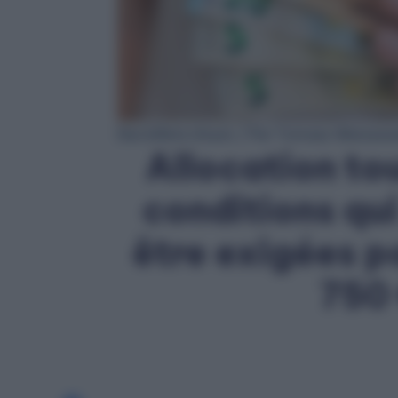
Des billets d'euro / Par Tomasz Warsze
Allocation tou
conditions qui
être exigées po
750