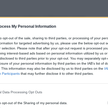
voyageurs algériens à l’étranger auront
ocess My Personal Information
e
de 750 €. Mais ce montant,
de change officiel de la Banque
to opt-out of the sale, sharing to third parties, or processing of your per
formation for targeted advertising by us, please use the below opt-out s
ementation stricte pour éviter toute
r selection. Please note that after your opt-out request is processed y
eing interest-based ads based on personal information utilized by us or
disclosed to third parties prior to your opt-out. You may separately opt-
losure of your personal information by third parties on the IAB’s list of
. This information may also be disclosed by us to third parties on the
IA
ement du nouveau montant de
Participants
that may further disclose it to other third parties.
culations autour des modalités de son
up d’encre.
l Data Processing Opt Outs
50 euros par voyageur majeur et 300
o opt-out of the Sharing of my personal data.