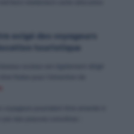
méritent réellement cette allocation
être exigé des voyageurs
llocation touristique
 réseaux sociaux est également dirigé
 être fixées pour l’obtention de
e
.
les voyageurs pourraient être amenés à
er par des preuves concrètes :