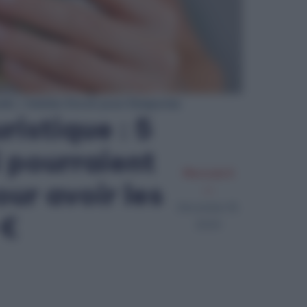
wski / Adobe Stock pour Diasporas
ristique : 5
 pourraient
Merzouk A
ur avoir les
Décembre 18,
 €
2024