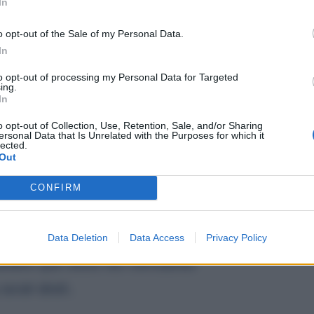
In
ouvernement a expliqué qu’un décret
o opt-out of the Sale of my Personal Data.
btention de cette allocation sera
In
’a pas encore été rendu public.
to opt-out of processing my Personal Data for Targeted
ing.
In
 : «
Ce comportement
o opt-out of Collection, Use, Retention, Sale, and/or Sharing
ersonal Data that Is Unrelated with the Purposes for which it
la méritent réellement
»
lected.
Out
sont pas strictes. Ce qui s’explique
CONFIRM
n 100 €). Mais pour la nouvelle
 de l’allocation touristiques seront
Data Deletion
Data Access
Privacy Policy
nière que seuls les véritables
avoir droit.