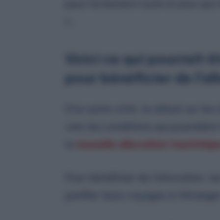
peut fortement nuire à ceux qui 
».
Voici ce qui pourrait 
pour bénéficier de l’a
D’un autre côté, le débat sur les
vers les conditions qui pourraient
la
nouvelle allocation touristiqu
Pour bénéficier de l’allocation, 
justifier leurs voyages à l’étrang