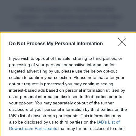
En France, un rapport sur « l’entrisme des Frères
musulmans », commandé par le gouvernement début
2025 et vivement contesté par la communauté
musulmane, fait encore parler de…
Do Not Process My Personal Information
If you wish to opt-out of the sale, sharing to third parties, or
processing of your personal or sensitive information for
targeted advertising by us, please use the below opt-out
section to confirm your selection. Please note that after your
opt-out request is processed you may continue seeing
interest-based ads based on personal information utilized by
us or personal information disclosed to third parties prior to
your opt-out. You may separately opt-out of the further
disclosure of your personal information by third parties on the
IAB’s list of downstream participants. This information may
also be disclosed by us to third parties on the
IAB’s List of
Downstream Participants
that may further disclose it to other
Vidéo. Une élue d’origine algérienne
third parties.