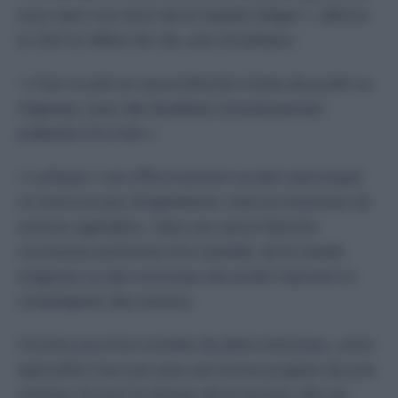
nous vient tout droit de la Casbah d’Alger
», affirme
le chef en début de clip, puis d’expliquer :
«
C’est un plat en sauce blanche à base de poulet ou
d’agneau, avec des feuilletés minutieusement
préparés à la main
».
«
Leftayer
» est effectivement un plat sans lequel
on retrouve peu d’ingrédients, mais un maximum de
saveurs agréables : dans une sauce blanche
onctueuse parfumée à la cannelle, de la viande
d’agneau ou des morceaux de poulet mijotent et
s’imprègnent des saveurs.
Comme pour bon nombre de plats nationaux, cette
spécialité n’est pas sans une bonne poignée de pois
chiches. Et pour lui donner de la texture, elle est