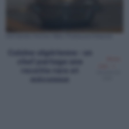
Une marmite / Par Foto-Rabe / Pixabay pour Diasporas
Cuisine algérienne : un
chef partage une
Meriem
Zaidi
recette rare et
Décembre 18,
méconnue
2024