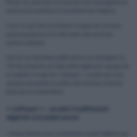
Ritual-dz, participe activement à la sauvegarde du
patrimoine matériel et immatériel de l’Algérie.
C’est ce qu’il fait en relatant l’origine de certains
plats populaires et en dévoilant des recettes
parfois oubliées.
Une de ses dernières publications sur Instagram et
TikTok présente une spécialité algéroise typique de
la Casbah. Il s’agit de «
leftayer
», un plat qui s’est
quelque peu perdu au milieu des dizaines d’autres
plats qui lui ressemblent.
«
Leftayer
» : un plat traditionnel
algérien à (re)découvrir
«
Rares d’entre vous connaissent ce plat algérien qui