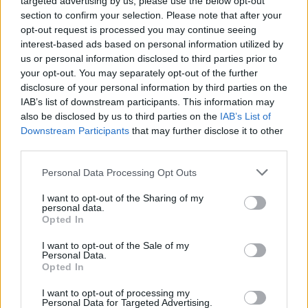
targeted advertising by us, please use the below opt-out
un
Octobre 21, 2025
section to confirm your selection. Please note that after your
pharmacies
enfant
opt-out request is processed you may continue seeing
de
d’origine
interest-based ads based on personal information utilized by
France
algérienne
Laisser un commentaire
us or personal information disclosed to third parties prior to
porté
your opt-out. You may separately opt-out of the further
disclosure of your personal information by third parties on the
disparu,
IAB’s list of downstream participants. This information may
son
also be disclosed by us to third parties on the
IAB’s List of
père
Downstream Participants
that may further disclose it to other
en
third parties.
garde
Personal Data Processing Opt Outs
à
vue
I want to opt-out of the Sharing of my
personal data.
Opted In
I want to opt-out of the Sale of my
Personal Data.
Opted In
Enregistrer mon nom, mon e-mail et mon site
I want to opt-out of processing my
Personal Data for Targeted Advertising.