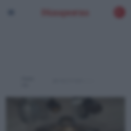
Powere
d by