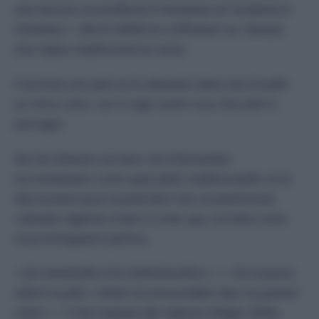
une texture croustillante à l’extérieur et fondante à
l’intérieur
», décrit Walid en s’affairant au-dessus
d’un tajine traditionnel en acier.
Il termine son plat en le dressant dans une écuelle
en terre cuite, car il s’agit avant tout d’un plat à
partager.
Sur les réseaux sociaux, les internautes
reconnaissent cette spécialité traditionnelle ou la
découvrent pour la première fois, le patrimoine
culinaire algérien étant si riche que certains mets
nous échappent parfois.
«
Ça ressemble à la chakhchoukha
», «
J’ai toujours
adoré ce plat, c’était incontournable chez ma grand-
mère
», «
C’est typique des régions d’Alger, Blida,