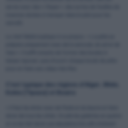
servie avec des «
ftayer
», des sortes de feuilles de
msemen dorées à tremper dans le plat pour les
ramollir.
Le chef Walid explique à ce propos : «
La pâte se
prépare uniquement avec de la semoule, du sel et de
l’eau
». Il suffit ensuite de former des boules à
laisser reposer, puis d’ouvrir chaque boule de pâte
pour en faire une crêpe très fine.
C’est typique des régions d’Alger, Blida,
Koléa (Tipaza) et Bouira
«
Il faut les étirer avec de l’huile et du beurre et faire
dorer de tous les côtés. On plie les galettes en quatre
et on les fait dorer une deuxième fois afin d’obtenir