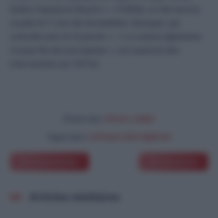
Koléa (Tipaza) et Bouira
», «
À Blida, on fait encore
ce plat le 1ᵉʳ jour de l’an berbère, Yennayer, qui
coïncide avec le 13 janvier
», «
La cuisine algérienne
n’a pas fini de nous épater
», ont exprimé des
intervenants sur TikTok.
Divers
,
slider
Classé dans:
Leftayer plat algérien
Tagué dans:
Article précédent
Article suivant
Articles similaires