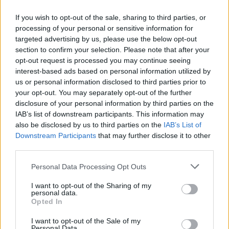
sans
Algériens
Bruno
If you wish to opt-out of the sale, sharing to third parties, or
Bruno Retailleau : « Les Algériens
titre
seront-
Retailleau
processing of your personal or sensitive information for
bénéficient d’avantages exorbitants
de
»
ils
targeted advertising by us, please use the below opt-out
:
séjour
Octobre 16, 2025
section to confirm your selection. Please note that after your
concernés
«
opt-out request is processed you may continue seeing
par
Les
interest-based ads based on personal information utilized by
le
Algériens
Laisser un commentaire
us or personal information disclosed to third parties prior to
nouveau
bénéficient
your opt-out. You may separately opt-out of the further
test
disclosure of your personal information by third parties on the
d’avantages
civique
IAB’s list of downstream participants. This information may
exorbitants
also be disclosed by us to third parties on the
IAB’s List of
?
»
Downstream Participants
that may further disclose it to other
third parties.
Personal Data Processing Opt Outs
I want to opt-out of the Sharing of my
personal data.
Opted In
I want to opt-out of the Sale of my
Personal Data.