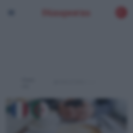
Powere
d by