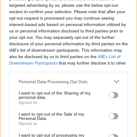
test
l’immigration algérienne
d’avantages
targeted advertising by us, please use the below opt-out
un
civique
Octobre 15, 2025
section to confirm your selection. Please note that after your
exorbitants
nouveau
?
opt-out request is processed you may continue seeing
»
rapport
interest-based ads based on personal information utilized by
parlementaire
Laisser un commentaire
us or personal information disclosed to third parties prior to
s’attaque
your opt-out. You may separately opt-out of the further
disclosure of your personal information by third parties on the
à
IAB’s list of downstream participants. This information may
l’immigration
also be disclosed by us to third parties on the
IAB’s List of
algérienne
Downstream Participants
that may further disclose it to other
third parties.
Personal Data Processing Opt Outs
I want to opt-out of the Sharing of my
personal data.
Opted In
I want to opt-out of the Sale of my
Personal Data.
Opted In
Enregistrer mon nom, mon e-mail et mon site
I want to opt-out of processing my