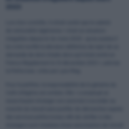
2023
Lors d’un contrôle, il s’était avéré que le salarié
de nationalité algérienne «
était en situation
irrégulière depuis le 1er mars 2023 ; qu’au surplus il
lui a été notifié la décision définitive de rejet de sa
demande de droit d’asile alors qu’il était entré en
France illégalement le 10 décembre
2021
», précise
la Préfecture, citée par Lyon Mag.
Pour la préfète, la responsabilité de la gérante du
Café d’Algérie est entière. Elle
« a employé un
ressortissant étranger non autorisé à accéder au
marché du travail sans justifier de démarches auprès
des services préfectoraux afin de vérifier si des
étrangers sont titulaires d’une autorisation de travail