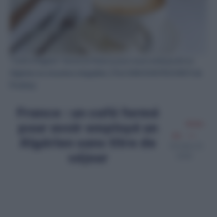
"Café d’Algérie" fermé en France pour avoir embauché un
Algérien en situation irrégulière. | Par IVAN SVIATKOVSKYI de
Pixabay
France : un café fermé
pour avoir employé un
Amine
Ait
Algérien sans titre de
Octobre 21,
séjour
2025