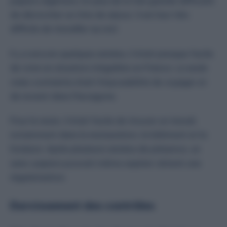
papiers algériens. En plus de la très grande difficulté
de décrocher un titre de séjour, il est leur très
difficile de travailler au noir.
Il y a encore quelques années, il était presque facile
de vivre en situation irrégulière en France. La seule
vraie contrainte était l’impossibilité de voyager et
de revenir dans l’hexagone.
Pour le reste, il était facile de trouver un travail,
notamment dans la restauration, le bâtiment et la
livraison. Après plusieurs années de présence, un
sans-papiers pouvait même espérer obtenir une
régularisation.
Durcissement des contrôles