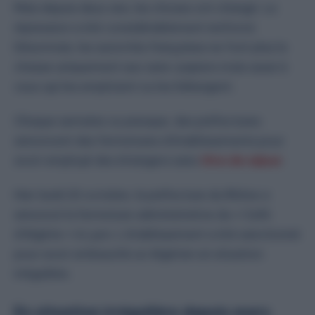
Mais depuis deux ans, les choses ont changé. La
répression a été considérablement renforcé.
Désormais, les autorités françaises ne font plus la
chasse uniquement aux sans-papiers mais aussi à
ceux qui les emploient ou les hébergent.
Chaque semaine ou presque, des préfectures
annoncent des fermetures d’établissements pour
avoir employé des étrangers sans
titre de séjour
.
Hier lundi 20 octobre, la préfecture du Rhône a
annoncé la fermeture administrative du « Café
d’Algérie » à Lyon. L’établissement a été sanctionné
pour avoir embauché un Algérien en situation
irrégulière.
En situation irrégulière depuis mars