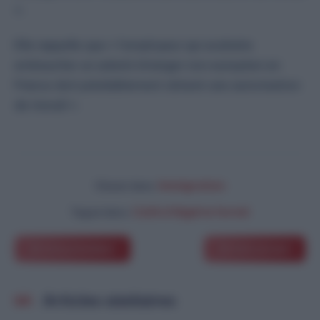
».
Elle rappelle que « l’employeur qui souhaite
embaucher un salarié étranger non européen en
France doit préalablement obtenir une autorisation
de travail ».
Immigration
Classé dans:
Café d’Algérie fermé
Tagué dans:
Article précédent
Article suivant
Articles similaires