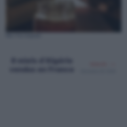
Miel / Par Unsplash
8 miels d’Algérie
Amine Ait
vendus en France
Décembre 25, 2024