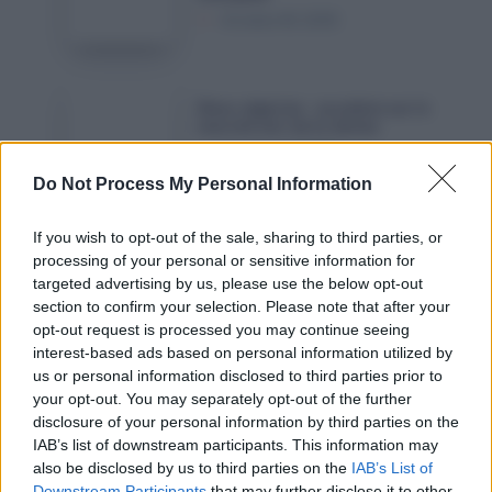
pour
Octobre 18, 2025
ses
la
nouveaux
diaspora
Airbus
en
Dinar
A330neo
Dinar algérien : accalmie sur le
Algérie
algérien
marché noir de la devise
:
:
Octobre 18, 2025
le
accalmie
Do Not Process My Personal Information
gouvernement
sur
interpellé
le
France
If you wish to opt-out of the sale, sharing to third parties, or
France : un nouveau rapport
marché
:
processing of your personal or sensitive information for
parlementaire s’attaque à
l’immigration algérienne
noir
targeted advertising by us, please use the below opt-out
un
Octobre 15, 2025
section to confirm your selection. Please note that after your
de
nouveau
opt-out request is processed you may continue seeing
la
rapport
interest-based ads based on personal information utilized by
devise
parlementaire
Laisser un commentaire
us or personal information disclosed to third parties prior to
s’attaque
your opt-out. You may separately opt-out of the further
disclosure of your personal information by third parties on the
à
IAB’s list of downstream participants. This information may
l’immigration
also be disclosed by us to third parties on the
IAB’s List of
algérienne
Downstream Participants
that may further disclose it to other