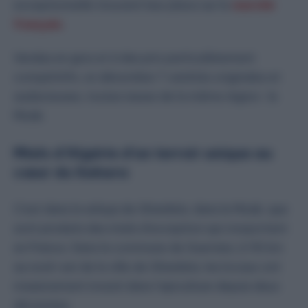
exceptionnelle trouvent leur place sur le
marché
français
.
Vendus en gros et à des prix particulièrement
compétitifs, on dénombre 7 variétés originales et
audacieuses, toutes issues de la même région : le
Mzab.
Miels d’Algérie d’un terroir unique au
cœur du Sahara
C’est dans la wilaya de Ghardaïa, dans le Mzab, que
sont produits des miels d’exception qui s’exportent
en France. Dans la commune de Guerrara, à 115 km
au nord-est de la ville de Ghardaïa, les locaux ont
massivement investi dans l’apiculture depuis deux
décennies.