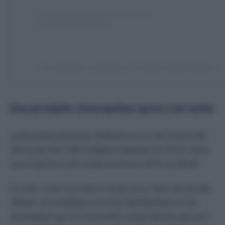
Une publication partagée par Grossiste Imperial (@grossiste_imperial)
Des produits d’exception qu’on s’arrache
La boutique propose d’ailleurs un lot de 12 pots de
250 g de miel Sidr d’Algérie (jujubier) à 150 €, alors
qu’un seul pot est vendu à environ 25 € au détail.
En clair, c’est l’occasion rêvée pour faire une bonne
affaire, et nombreux sont les distributeurs et les
revendeurs qui en ont profité, étant donné que les 7