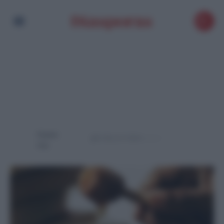
Powere
d by