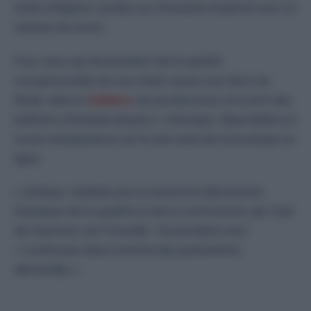
miels d’Algérie vendus sur Grossiste Impérial sont en
rupture de stock.
Pour ceux qui douteraient de la qualité
exceptionnelle de ces miels venus tout droit du
Mzab, dans le
Sahara
, les producteurs ont joint des
bulletins d’analyse physico-chimique, disponibles en
toute transparence sur le site web de la boutique en
ligne.
L’analyse, réalisée par le renommé laboratoire
d’analyse de la qualité et de la conformité Lab-Sud
de Guerrara, est formelle : les produits sont
«
conformes dans la limite des paramètres
demandés
».