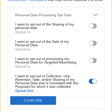
third parties.
Personal Data Processing Opt Outs
I want to opt-out of the Sharing of my
personal data.
Opted In
I want to opt-out of the Sale of my
Personal Data.
Opted In
Enregistrer mon nom, mon e-mail et mon site
I want to opt-out of processing my
Personal Data for Targeted Advertising.
dans le navigateur pour mon prochain commentaire.
Opted In
I want to opt-out of Collection, Use,
Laisser un commentaire
Retention, Sale, and/or Sharing of my
Personal Data that Is Unrelated with the
Purposes for which it was collected.
Opted Out
CONFIRM
Copyright © 2025 Diasporas | Made by
Ultra digital