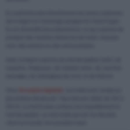
En exploitant plus franchement les terres oasiennes
de la région et l’avantage qu’apporte l’Oued Zegrir,
ils ont diversifié leurs plantations, ce qui a permis de
produire des variétés distinctes de miels, chacune
avec des saveurs et des vertus propres.
Ainsi, la région exporte du miel de jujubier (sidr), de
roquette, d’agrumes, de chardon amer, de carottes
sauvages, de châtaignes de terre, et de Harmel.
Chez
Grossiste Impérial
, ces miels sont vendus en
gros bidons de plus de 7 kg à des prix allant de 150 à
250 €. Le miel le plus coûteux est naturellement le
miel de jujubier, un miel noble qui est l’un des plus
chers au monde, hors produits rares.