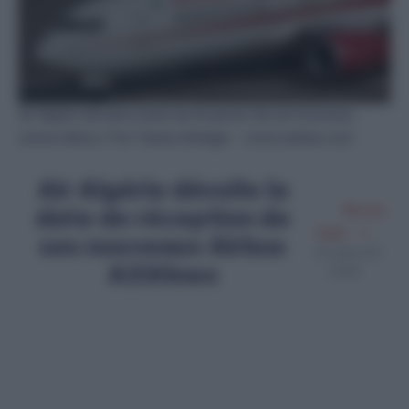
Air Algérie dévoile la date de réception de ses nouveaux
avions Airbus / Par Tobias Arhelger - stock.adobe.com
Air Algérie dévoile la
date de réception de
Meriem
Zaidi
ses nouveaux Airbus
Octobre 22,
A330neo
2025