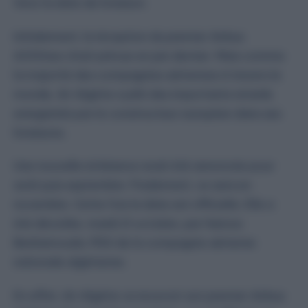
Voici la date de livraison.
Initialement, la réception du premier Airbus
A330neo était prévue en juin dernier. Mais comme
la majorité des compagnies aériennes à travers le
monde, Air Algérie a pâti des importants retards
enregistrés par le constructeur européen dans ses
livraisons.
Une nouvelle échéance avait été annoncée pour
août puis septembre. Finalement, ce sera en
novembre. Cette fois la date est officielle. Elle a
été dévoilée, mardi 21 octobre, par Hamza
Benhamouda, PDG de la compagnie aérienne
nationale algérienne.
En effet, Air Algérie va recevoir son premier Airbus