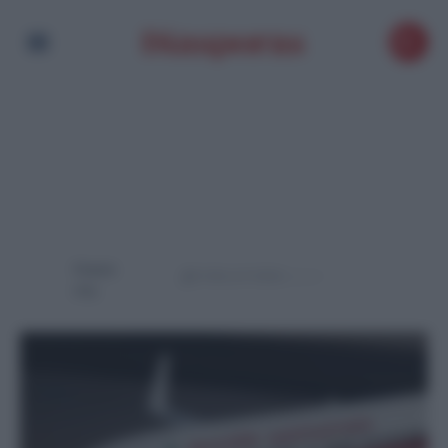
Powere
d by