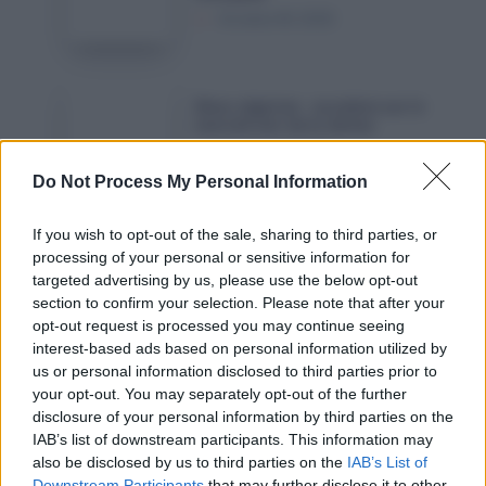
pour
Octobre 18, 2025
la
diaspora
en
Dinar
Dinar algérien : accalmie sur le
Algérie
algérien
marché noir de la devise
:
:
Octobre 18, 2025
le
accalmie
Do Not Process My Personal Information
gouvernement
sur
interpellé
le
France
If you wish to opt-out of the sale, sharing to third parties, or
France : un nouveau rapport
marché
:
processing of your personal or sensitive information for
parlementaire s’attaque à
l’immigration algérienne
noir
targeted advertising by us, please use the below opt-out
un
Octobre 15, 2025
section to confirm your selection. Please note that after your
de
nouveau
opt-out request is processed you may continue seeing
la
rapport
interest-based ads based on personal information utilized by
devise
parlementaire
Laisser un commentaire
us or personal information disclosed to third parties prior to
s’attaque
your opt-out. You may separately opt-out of the further
disclosure of your personal information by third parties on the
à
IAB’s list of downstream participants. This information may
l’immigration
also be disclosed by us to third parties on the
IAB’s List of
algérienne
Downstream Participants
that may further disclose it to other