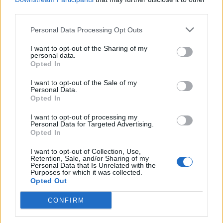
third parties.
Personal Data Processing Opt Outs
I want to opt-out of the Sharing of my
personal data.
Opted In
I want to opt-out of the Sale of my
Personal Data.
Opted In
Enregistrer mon nom, mon e-mail et mon site
I want to opt-out of processing my
Personal Data for Targeted Advertising.
dans le navigateur pour mon prochain commentaire.
Opted In
I want to opt-out of Collection, Use,
Laisser un commentaire
Retention, Sale, and/or Sharing of my
Personal Data that Is Unrelated with the
Purposes for which it was collected.
Opted Out
CONFIRM
Copyright © 2025 Diasporas | Made by
Ultra digital