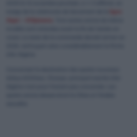
A330 le 12 novembre prochain, a-t-il affirmé, en
marge de la cérémonie de lancement de la
ligne
Alger – N’Djamena
. Trois autres avions du même
modèle sont attendus avant la fin de l’année en
cours. Le reste de la commande devrait arriver en
2026, renforçant ainsi considérablement la flotte
d’Air Algérie.
Concernant la destination des quatre nouveaux
Airbus A330neo, l’Europe, principal marché d’Air
Algérie n’est pour l’instant pas concernée. Les
quatre avions desserviront la Chine et l’Arabie
saoudite.