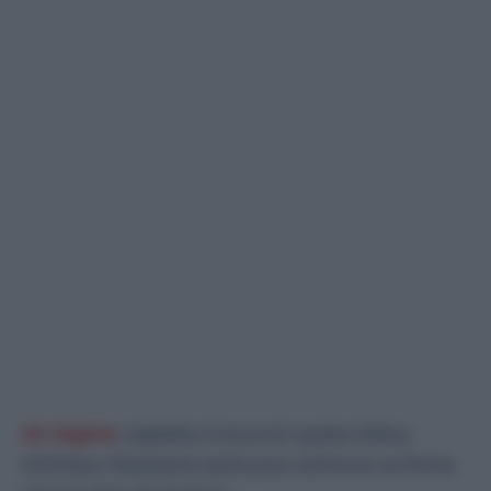
Air Algérie
s’apprête à recevoir quatre Airbus
A330neo flambants neufs pour renforcer sa flotte.