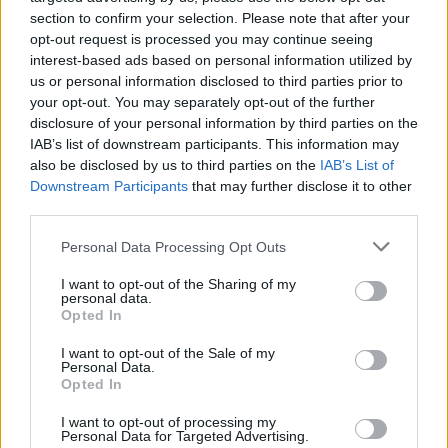
les
Octobre 20, 2025
vue
section to confirm your selection. Please note that after your
su
dattes
opt-out request is processed you may continue seeing
démontrer
algériennes
interest-based ads based on personal information utilized by
le
cibles
Laisser un commentaire
us or personal information disclosed to third parties prior to
poids
d’une
your opt-out. You may separately opt-out of the further
qu’elle
disclosure of your personal information by third parties on the
nouvelle
IAB’s list of downstream participants. This information may
représente
campagne
also be disclosed by us to third parties on the
IAB’s List of
»
Downstream Participants
that may further disclose it to other
third parties.
Personal Data Processing Opt Outs
I want to opt-out of the Sharing of my
personal data.
Opted In
I want to opt-out of the Sale of my
Personal Data.
Opted In
Enregistrer mon nom, mon e-mail et mon site
I want to opt-out of processing my
Personal Data for Targeted Advertising.
dans le navigateur pour mon prochain commentaire.