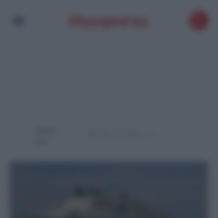
Powere
d by