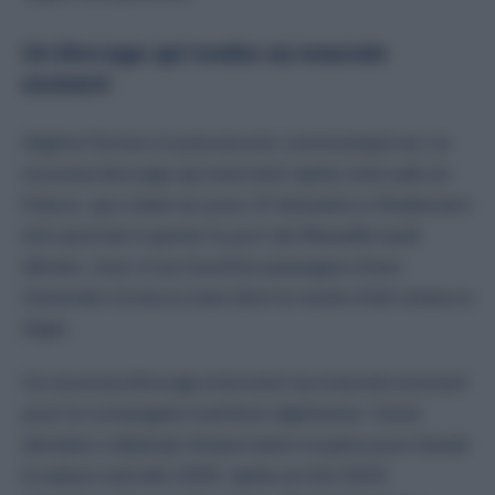
Un blocage qui tombe au mauvais
moment
Algérie Ferries n’a pas encore communiqué sur ce
nouveau blocage qui intervient après celui subi en
France, qui a duré six jours. El Venizelos a finalement
été autorisé à quitter le port de Marseille lundi
dernier, avec à son bord les passagers d’une
traversée Corsica Linea dont le navire était retenu à
Alger.
Ce nouveau blocage intervient au mauvais moment
pour la compagnie maritime algérienne. Cette
dernière a déployé d’importants moyens pour réussir
la saison estivale 2025, après un été 2024