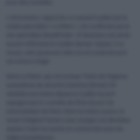
pour des contrôles.
L’information, rapportée ce samedi 5 juillet par le
média spécialisé «
Le Marin
», est confirmée par le
site spécialisé VesselFinder : El Venizelos est arrivé
au port d’Alicante le 2 juillet dernier. Depuis, il s’y
trouve, sans qu’aucune date ne soit avancée pour
son retour à Alger.
Selon Le Marin, qui cite la base Thétis de l’Agence
européenne de sécurité maritime (Emsa), l’
El
Venizelos
est retenu depuis le 4 juillet au port
espagnol par le contrôle de l’État du port du
mémorandum de Paris. Selon la même source, le
navire d’Algérie Ferries a peu navigué ces dernières
années. Il doit se mettre en conformité avec les
règles européennes.