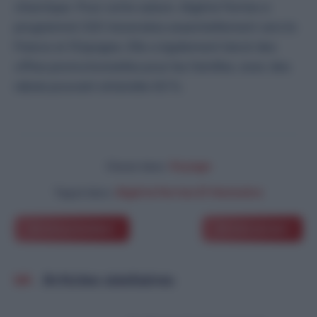
chaotique. Pour cette saison, Algérie Ferries a
programmé 320 traversées essentiellement vers la
France et l’Espagne. Elle a également lancé des
offres promotionnelles pour les familles, avec des
rabais pouvant atteindre 60 %.
Voyage
Classé dans:
Algérie Ferries El Venizelos
Tagué dans:
Article précédent
Article suivant
Articles similaires