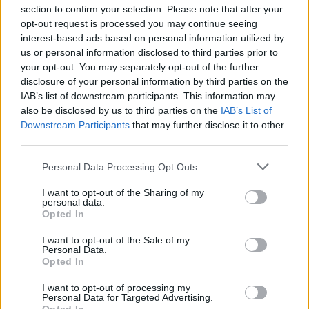
Octobre 7, 2025
section to confirm your selection. Please note that after your
internationale
grosse
opt-out request is processed you may continue seeing
saisie
interest-based ads based on personal information utilized by
sur
Laisser un commentaire
us or personal information disclosed to third parties prior to
des
your opt-out. You may separately opt-out of the further
disclosure of your personal information by third parties on the
passagers
IAB’s list of downstream participants. This information may
en
also be disclosed by us to third parties on the
IAB’s List of
provenance
Downstream Participants
that may further disclose it to other
de
third parties.
Marseille
Personal Data Processing Opt Outs
I want to opt-out of the Sharing of my
personal data.
Opted In
I want to opt-out of the Sale of my
Personal Data.
Opted In
Enregistrer mon nom, mon e-mail et mon site
I want to opt-out of processing my
Personal Data for Targeted Advertising.
dans le navigateur pour mon prochain commentaire.