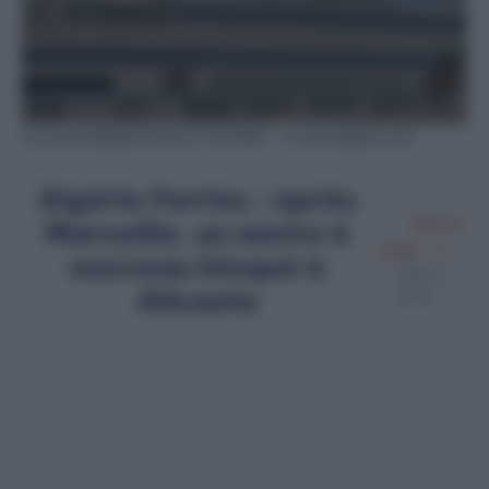
Un navire Algérie Ferries / Par ERIC - stock.adobe.com
Algérie Ferries : après
Marseille, un navire à
Meriem
Zaidi
nouveau bloqué à
Juillet 5,
Alicante
2025