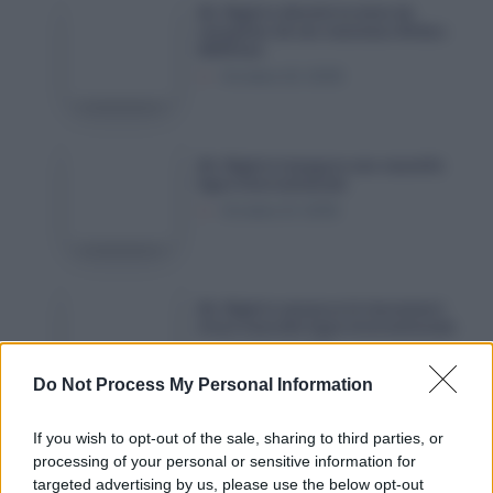
Air
Air Algérie dévoile la date de
Algérie
réception de ses nouveaux Airbus
A330neo
dévoile
Octobre 22, 2025
la
date
de
Air
Air Algérie inaugure une nouvelle
réception
Algérie
ligne internationale
de
inaugure
Octobre 21, 2025
ses
une
nouveaux
nouvelle
Airbus
ligne
Air
A330neo
Air Algérie annonce le lancement
internationale
Algérie
d’une nouvelle ligne internationale
annonce
Octobre 9, 2025
le
Do Not Process My Personal Information
lancement
d’une
Algérie
If you wish to opt-out of the sale, sharing to third parties, or
Algérie Ferries : grosse saisie sur
nouvelle
Ferries
processing of your personal or sensitive information for
des passagers en provenance de
Marseille
ligne
targeted advertising by us, please use the below opt-out
: