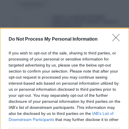
de
algérienne
29
disponible
France
France : un enfant d’origine
ans
dans
:
algérienne porté disparu, son père
en garde à vue
les
un
Octobre 21, 2025
pharmacies
enfant
Do Not Process My Personal Information
de
d’origine
France
algérienne
France
If you wish to opt-out of the sale, sharing to third parties, or
France : « La diaspora algérienne
porté
:
processing of your personal or sensitive information for
n’a pas su démontrer le poids qu’elle
représente »
disparu,
targeted advertising by us, please use the below opt-out
«
Octobre 20, 2025
section to confirm your selection. Please note that after your
son
La
opt-out request is processed you may continue seeing
père
diaspora
interest-based ads based on personal information utilized by
en
algérienne
Laisser un commentaire
us or personal information disclosed to third parties prior to
garde
n’a
your opt-out. You may separately opt-out of the further
à
disclosure of your personal information by third parties on the
pas
IAB’s list of downstream participants. This information may
vue
su
also be disclosed by us to third parties on the
IAB’s List of
démontrer
Downstream Participants
that may further disclose it to other
le
third parties.