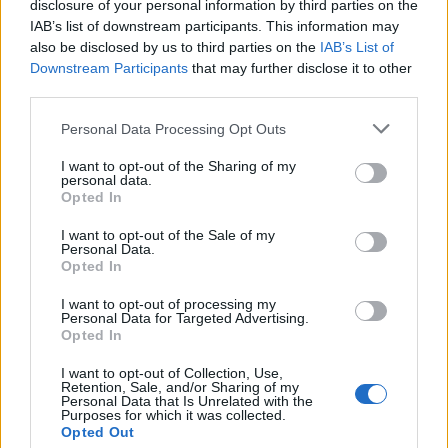
disclosure of your personal information by third parties on the
passagers
IAB’s list of downstream participants. This information may
en
also be disclosed by us to third parties on the
IAB’s List of
provenance
Downstream Participants
that may further disclose it to other
de
third parties.
Marseille
Personal Data Processing Opt Outs
I want to opt-out of the Sharing of my
personal data.
Opted In
I want to opt-out of the Sale of my
Personal Data.
Opted In
Enregistrer mon nom, mon e-mail et mon site
I want to opt-out of processing my
Personal Data for Targeted Advertising.
dans le navigateur pour mon prochain commentaire.
Opted In
I want to opt-out of Collection, Use,
Laisser un commentaire
Retention, Sale, and/or Sharing of my
Personal Data that Is Unrelated with the
Purposes for which it was collected.
Opted Out