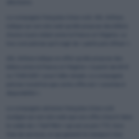
alléchants.
La compagnie française à bas coût, ASL Airlines,
indique sur son site web qu’elle propose des billets
d’avion à prix réduit entre la France et l’Algérie. La
low cost précise qu’il s’agit de «
petits prix d’hiver
».
ASL Airlines indique en effet qu’elle propose des
billets entre la France et l’Algérie «
à partir de 69 €
ou 7.500 DZD
» pour l’aller simple. La compagnie
précise toutefois que cette offre est «
soumise à
disponibilité
».
La compagnie aérienne française à bas coût
souligne sur son site web que son offre s’inscrit dans
le cadre du «
Tarif Mini
» qui est un prix TTC, hors
frais de services, et qui garantit le transport d’un