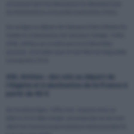
accessoire dont les dimensions ne dépassent pas
les 30x20x20cm et le poids maximal les 3 kilos.
Sur sa ligne au départ de l’aéroport Paris Charles De
Gaulle et à destination de l’aéroport d’Alger, l’offre
d’ASL Airlines est à saisir pour le 31 décembre
prochain, où le billet avec le tarif Mini est disponible
et proposé à 74 €.
ASL Airlines : des vols au départ de
l’Algérie et à destination de la France à
partir de 40 €
Sur la même ligne, l’offre mini, toujours avec un
billet à 74 € l’aller simple, est proposée sur les vols
allant du 5 janvier jusqu’à plusieurs dates pendant le