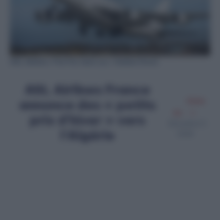
ASL Airlines / Par Par Jean Luc / Adobe Stock
ASL Airlines France
annonce des « petits
Amine
Ait
prix d’hiver » vers
Décembre 9,
l’Algérie
2024