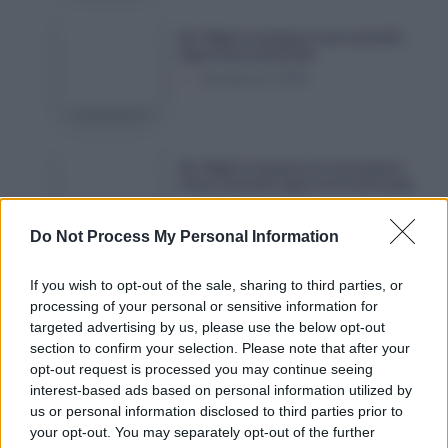
de
Air
Air Algérie inaugure une nouvelle
réception
Algérie
ligne internationale
de
inaugure
Octobre 21, 2025
ses
une
nouveaux
nouvelle
Airbus
ligne
Air
A330neo
Air Algérie annonce le lancement
internationale
Algérie
d’une nouvelle ligne internationale
annonce
Octobre 9, 2025
le
Do Not Process My Personal Information
lancement
d’une
Algérie
If you wish to opt-out of the sale, sharing to third parties, or
Algérie Ferries : grosse saisie sur
nouvelle
Ferries
processing of your personal or sensitive information for
des passagers en provenance de
Marseille
ligne
targeted advertising by us, please use the below opt-out
:
Octobre 7, 2025
section to confirm your selection. Please note that after your
internationale
grosse
opt-out request is processed you may continue seeing
saisie
interest-based ads based on personal information utilized by
sur
Laisser un commentaire
us or personal information disclosed to third parties prior to
des
your opt-out. You may separately opt-out of the further