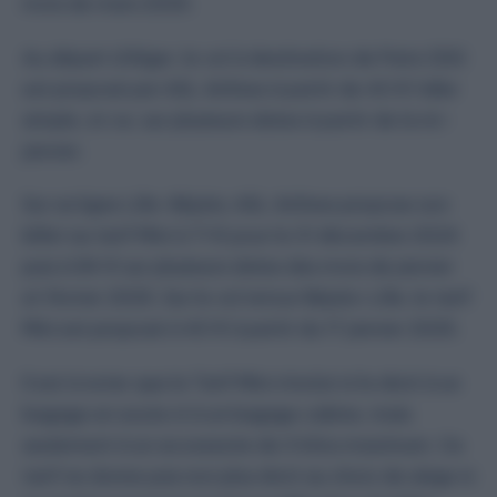
mois de mars 2025.
Au départ d’Alger, le vol à destination de Paris CDG
est proposé par ASL Airlines à partir de 40 € l’aller
simple, et ce, sur plusieurs dates à partir de la mi-
janvier.
Sur sa ligne Lille-Béjaïa, ASL Airlines propose son
billet au tarif Mini à 71 € pour le 31 décembre 2024
puis à 84 € sur plusieurs dates des mois de janvier
et février 2025. Sur le vol retour Béjaïa-Lille, le tarif
Mini est proposé à 40 € à partir du 17 janvier 2025.
Il est à noter que le Tarif Mini n’inclut ni le droit à un
bagage en soute ni à un bagage cabine, mais
seulement à un accessoire de 3 kilos maximum. Ce
tarif ne donne pas non plus droit au choix de siège ni