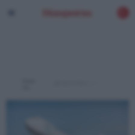
Powere
d by