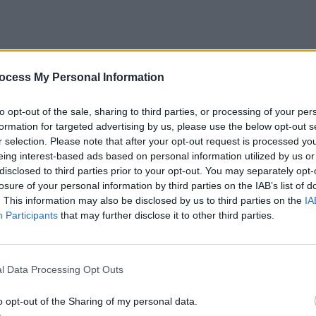
s l’Algérie, la marque
Azul
ocess My Personal Information
 étape : ses produits d’origine
ibles dans les pharmacies de France.
to opt-out of the sale, sharing to third parties, or processing of your per
formation for targeted advertising by us, please use the below opt-out s
r selection. Please note that after your opt-out request is processed y
eing interest-based ads based on personal information utilized by us or
e 20 octobre sur LinkedIn par Kevin
disclosed to third parties prior to your opt-out. You may separately opt-
teur de la marque avec sa
losure of your personal information by third parties on the IAB’s list of
. This information may also be disclosed by us to third parties on the
IA
Participants
that may further disclose it to other third parties.
rque de Traditional
l Data Processing Opt Outs
a
»
o opt-out of the Sharing of my personal data.