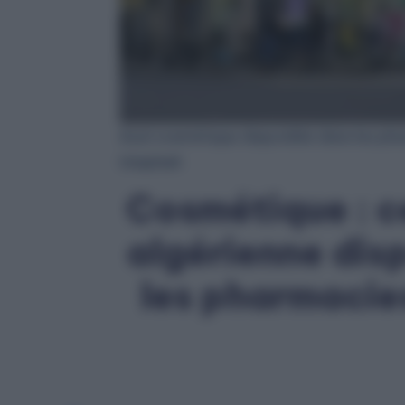
Azul cosmétique disponible dans les pha
Unsplash
Cosmétique : c
algérienne dis
les pharmacie