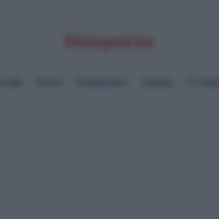
cueil
Divers
Immigration
Voyage
Sear