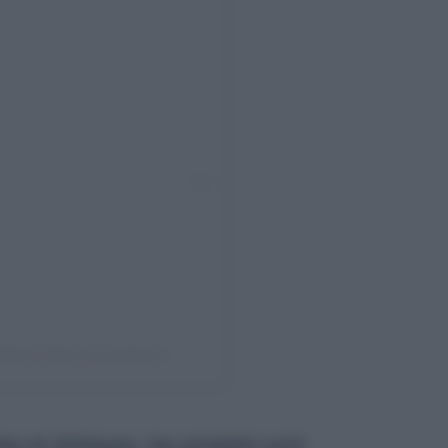
métique (@azulcosmetique)
s et éthiques, les produits sont