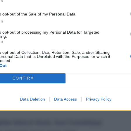
In
onal Beauty made in Algeria,
o opt-out of the Sale of my Personal Data.
t en France
», écrit le
cofondateur
In
social. Comme il le rappelle, la
to opt-out of processing my Personal Data for Targeted
ing.
thenticité.
In
o opt-out of Collection, Use, Retention, Sale, and/or Sharing
ersonal Data that Is Unrelated with the Purposes for which it
s qu’une marque. C’est une histoire
lected.
Out
 la maman de Saloi Djedid
CONFIRM
es mères enseignaient à leurs filles
u avec les trésors de la nature
»,
Data Deletion
Data Access
Privacy Policy
rien Saloi et Kevin, Azul Cosmétique