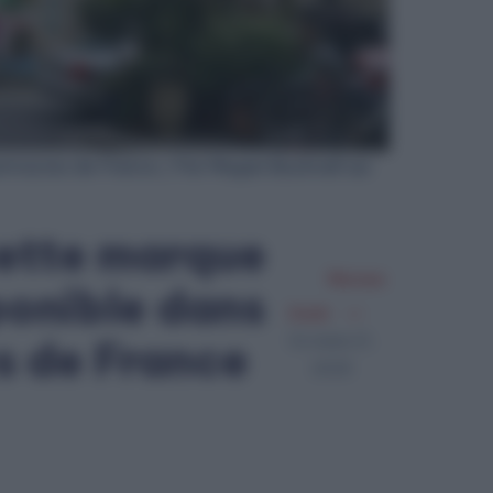
rmacies de France / Par Megan Bucknall sur
ette marque
Meriem
ponible dans
Zaidi
Octobre 21,
s de France
2025