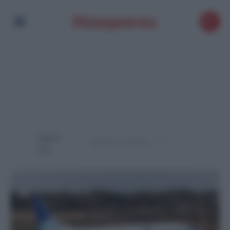
Powere
d by