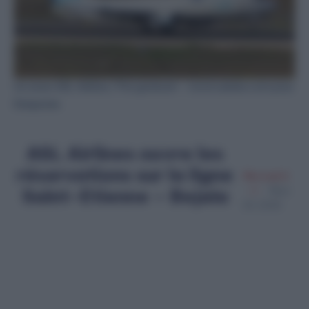
Un avion ASL Airlines / Par gordzam - stock.adobe.com pour
Diasporas
ASL Airlines ouvre les
réservations sur la ligne
Merzouk A
Saint-Etienne – Bejaia
Mars
20, 2025