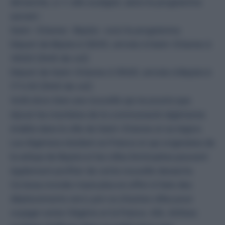
dimanche, a-t-elle souligné, selon le programme
suivant :
Saint- Etienne- Bejaïa : voici le programme
Départ de Béjaïa à 12h35, arrivée à Saint-Etienne à
14h20 (1h45 de vol)
Départ de Saint-Etienne à 15h20, arrivée à Bejaïa à
17 h 00 (1h40 de vol)
Voilà donc bien une nouvelle qui ne pourra que
réjouir les membres de la communauté algérienne
établis dans la ville de Saint-Etienne et sa région.
Les Algériens résidant en France et qui originaires de
la wilaya de Bejaïa et les villes limitrophes peuvent
également profiter de cette nouvelle desserte.
Ce beau monde n’aura plus en effet à faire des
déplacements vers Lyon ou d’autres villes pour
voyager entre l’Algérie et la France. ASL Airlines