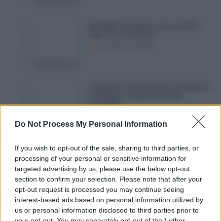
date
de
Air
Air Algérie inaugure une nouvelle
réception
Algérie
ligne internationale
de
inaugure
Octobre 21, 2025
ses
une
nouveaux
nouvelle
Airbus
ligne
Logements
Logements sociaux pour la diaspora
A330neo
internationale
sociaux
en Algérie : le gouvernement
interpellé
pour
Octobre 18, 2025
la
Do Not Process My Personal Information
diaspora
en
Dinar
If you wish to opt-out of the sale, sharing to third parties, or
Dinar algérien : accalmie sur le
Algérie
algérien
processing of your personal or sensitive information for
marché noir de la devise
:
targeted advertising by us, please use the below opt-out
:
Octobre 18, 2025
section to confirm your selection. Please note that after your
le
accalmie
opt-out request is processed you may continue seeing
gouvernement
sur
interest-based ads based on personal information utilized by
interpellé
le
Laisser un commentaire
us or personal information disclosed to third parties prior to
marché
your opt-out. You may separately opt-out of the further