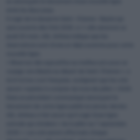
en annonçant le lancement d’une nouvelle ligne
entre les deux pays.
Il s’agit de la desserte Saint- Etienne- Bejaïa qui
sera ouverte dès l’été 2025, a-t-elle annoncé ce
jeudi 20 mars. ASL Airlines indique que les
réservations sont d’ores et déjà ouvertes pour cette
nouvelle ligne.
« Réservez dès aujourd’hui au meilleur prix pour un
voyage vers Bejaïa au départ de Saint-Étienne », a
écrit la low cost française, soulignant que les vols
seront «opérés à compter du mois de juillet » 2025.
Dans un précédant communiqué annonçant le
lancement de cette ligne publié en janvier dernier,
ASL Airlines a fait savoir qu’il s’agit d’une ligne
estivale qui s’étalera « du 6 juillet au 7 septembre
2025 ». Les vols seront effectués chaque