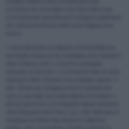
souligne d’ailleurs dans sa publication que
l’ouverture de cette ligne a été faite suite à une
forte demande exprimée par la diaspora algérienne.
ASL Airlines étoffe son offre entre l’Algérie et la
France
« Cette demande vers Bejaïa a été identifiée par
une étude menée par la compagnie avec l’aéroport
Saint-Étienne Loire », a écrit la compagnie
française sur son site. « La connexion directe entre
l’aéroport Saint-Étienne Loire et Bejaïa, ajoute-t-
elle, évitera aux voyageurs d’avoir à passer par
Lyon ou par Alger pour relier Béjaïa et sa région ».
Notons que la low cost française dessert plusieurs
villes françaises dont Paris, Lyon, Lille, Mulhouse et
Perpignan au départ des aéroports algériens
d’Alger, Oran, Constantine, Annaba et Bejaïa et