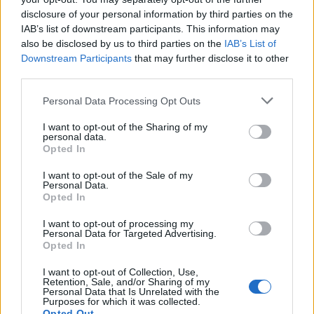
disclosure of your personal information by third parties on the
noir
IAB’s list of downstream participants. This information may
de
also be disclosed by us to third parties on the
IAB’s List of
la
Downstream Participants
that may further disclose it to other
devise
third parties.
Personal Data Processing Opt Outs
I want to opt-out of the Sharing of my
personal data.
Opted In
I want to opt-out of the Sale of my
Personal Data.
Opted In
Enregistrer mon nom, mon e-mail et mon site
I want to opt-out of processing my
Personal Data for Targeted Advertising.
dans le navigateur pour mon prochain commentaire.
Opted In
I want to opt-out of Collection, Use,
Laisser un commentaire
Retention, Sale, and/or Sharing of my
Personal Data that Is Unrelated with the
Purposes for which it was collected.
Opted Out