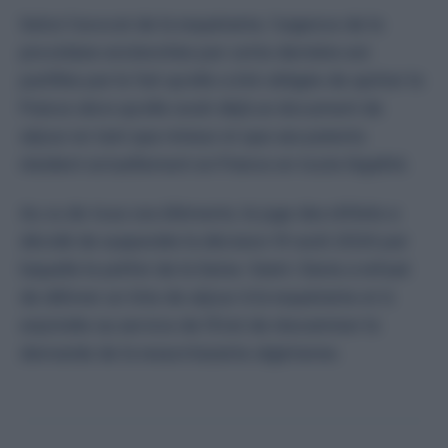
Selon l’avocat de la requérante, l’urgence de la
procédure enclenchée par cette dernière est
justifiée par le fait qu’elle a été obligée de quitter la
France alors qu’elle avait déjà un document de
séjour en tant que mineur et que ses parents
résident actuellement en France en toute légalité.
Au vu de tous ces éléments, le juge des référés a
décidé de suspendre la décision 19 août 2024 par
laquelle le préfet de la Seine-Saint-Denis a refusé
de délivrer un titre de séjour à la requérante et à
enjoindre au service de l’Etat de réexaminer la
demande de la ressortissante algérienne.