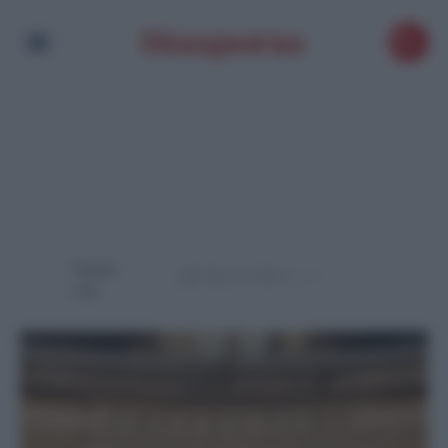
Powere
d by