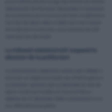
porte l’affaire devant le juge des référés du tribunal
administratif de Montreuil, demandant le réexamen
de sa situation par le service de l’état, la délivrance
d’un titre de séjour dans un délai d’un mois à partir
de la décision à intervenir, sous astreinte de 200
euros par jour de retard.
Le tribunal administratif suspend la
décision de la préfecture
La ressortissante algérienne estime que l’obliger à
retourner en Algérie porterait une atteinte grave à
sa situation, ajoutant que sa demande de titre de
séjour n’était pas fondée sur l’accord franco-
algérien du 27 décembre 1968 contrairement à ce
aux affirmations du préfet.