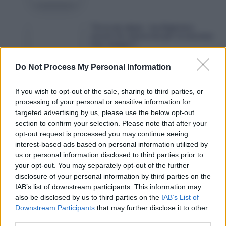
fermé
pour
Titres
Titres de séjour : les Algériens
avoir
de
seront-ils concernés par le nouveau
test civique ?
employé
séjour
Octobre 18, 2025
un
:
Do Not Process My Personal Information
Algérien
les
sans
Algériens
Bruno
If you wish to opt-out of the sale, sharing to third parties, or
Bruno Retailleau : « Les Algériens
titre
seront-
Retailleau
processing of your personal or sensitive information for
bénéficient d’avantages exorbitants
de
»
ils
targeted advertising by us, please use the below opt-out
:
séjour
Octobre 16, 2025
section to confirm your selection. Please note that after your
concernés
«
opt-out request is processed you may continue seeing
par
Les
interest-based ads based on personal information utilized by
le
Algériens
Laisser un commentaire
us or personal information disclosed to third parties prior to
nouveau
bénéficient
your opt-out. You may separately opt-out of the further
test
disclosure of your personal information by third parties on the
d’avantages
civique
IAB’s list of downstream participants. This information may
exorbitants
also be disclosed by us to third parties on the
IAB’s List of
?
»
Downstream Participants
that may further disclose it to other
third parties.