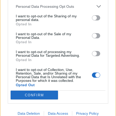
Personal Data Processing Opt Outs
I want to opt-out of the Sharing of my
personal data.
Opted In
I want to opt-out of the Sale of my
Personal Data.
Opted In
Enregistrer mon nom, mon e-mail et mon site
I want to opt-out of processing my
Personal Data for Targeted Advertising.
dans le navigateur pour mon prochain commentaire.
Opted In
I want to opt-out of Collection, Use,
Laisser un commentaire
Retention, Sale, and/or Sharing of my
Personal Data that Is Unrelated with the
Purposes for which it was collected.
Opted Out
CONFIRM
Copyright © 2025 Diasporas | Made by
Ultra digital
Data Deletion
Data Access
Privacy Policy