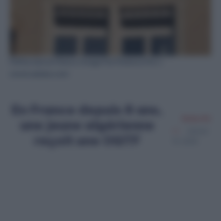
Préfecture en France. Image Par Florence Piot /
stock.adobe.com
En France depuis 8 ans,
Amine Ait
une jeune algérienne
Janvier
reçoit une OQTF
19, 2025