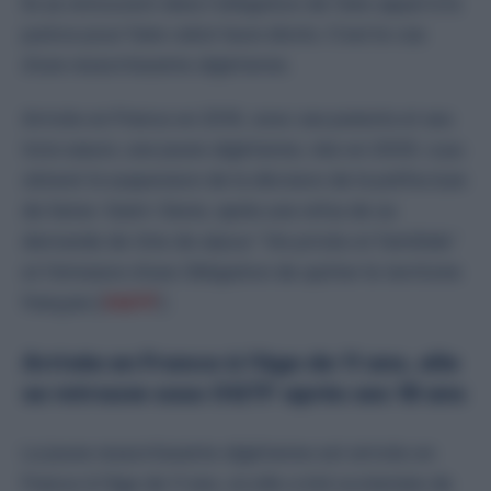
Ils se retrouvent dans l’obligation de faire appel à la
justice pour faire valoir leurs droits. C’est le cas
d’une ressortissante algérienne.
Arrivée en France en 2016, avec ses parents et ses
trois sœurs, une jeune algérienne, née en 2005, a pu
obtenir la suspension de la décision de la préfecture
de Seine-Saint-Denis, après une refus de sa
demande de titre de séjour “Vie privée et familiale”
et l’émission d’une Obligation de quitter le territoire
français (
OQTF
).
Arrivée en France à l’âge de 11 ans, elle
se retrouve sous OQTF après ses 18 ans
La jeune ressortissante algérienne est arrivée en
France à l’âge de 11 ans, où elle a été scolarisée de