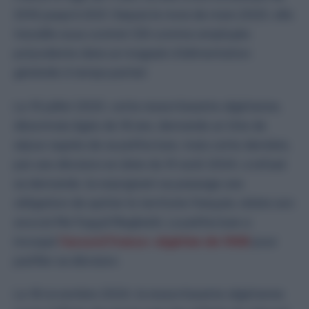
2016 jusqu’à 2021. Depuis le mois de mars 2023, elle
travaille sous contrat CDI comme employée
polyvalente dans un magasin d’alimentation
générale à temps partiel.
Le 19 juillet 2023, cette ressortissante algérienne,
désormais âgée de 18 ans, demande un titre de
séjour auprès de sa préfecture, mais cette dernière,
par une décision en date du 19 août 2024, a refusé
sa demande, lui enjoignant au passage une
obligation de quitter le territoire français, relate son
avocat Me Fayçal Megherbi. La préfecture a
invoqué
l’accord franco-algérien de 1968
pour
justifier sa décision.
Le 18 novembre 2024, la ressortissante algérienne