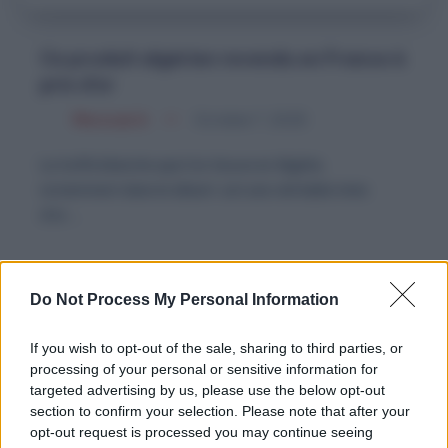
Ce produit algérien revendu en France à
prix d’or
Merzouk A
Octobre 7, 2025
La truffe blanche que l’on trouve en Algérie,
notamment dans le désert, est une véritable mine
d’or….
Do Not Process My Personal Information
If you wish to opt-out of the sale, sharing to third parties, or
processing of your personal or sensitive information for
targeted advertising by us, please use the below opt-out
section to confirm your selection. Please note that after your
opt-out request is processed you may continue seeing