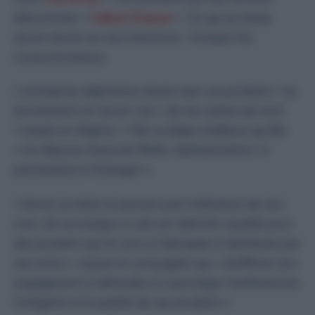
dénommée «
Cebon France
». Ce qui ne laisse
aucun doute sur ses intentions : tromper les
consommateurs.
L’entreprise algérienne assure que ces produits « ne
proviennent en aucun cas » de ses usines qui sont
« basés en Algérie ». Elle souligne d’ailleurs qu’elle
« ne dispose d’aucune filiale, représentation, ni
partenariat à l’étranger ».
« Notre société ne permet pas l’utilisation de son
nom, de sa marque ou de son identité visuelle pour
des produits qui ne sont ni fabriqués ni distribués par
ses soins », assure la compagnie qui « réaffirme son
engagement à défendre et à protéger l’authenticité,
l’intégrité et la qualité de ses produits ».