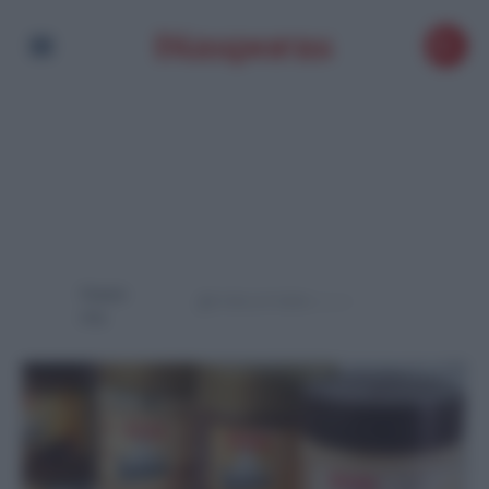
Powere
d by