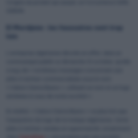
l’origine du produit qui usurpé, en l’occurrence SARL
CEBON.
El Mordjene : les faussaires vont trop
loin
L’entreprise algérienne dévoile en effet, dans un
communiqué publié ce dimanche 12 octobre, qu’elle
a reçu de « nombreux messages concernant une
pâte à tartiner commercialisée sous le nom
« Cebon Crema Bueno », utilisant un nom et un logo
similaires à ceux de notre société ».
En réalité, « Cebon Crema Bueno » va plus loin que
l’usurpation du logo de la marque algérienne. Cette
pâte à tartiner vendue en supermarché, notamment
chez
Carrefour
», est produite par une société