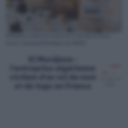
El Modjene victime d’un vol de nom et de logo en France.
Source : Facebook El Mordjene sarl CEBON
El Mordjene :
l’entreprise algérienne
Amine
Ait
victime d’un vol de nom
Octobre 12,
et de logo en France
2025