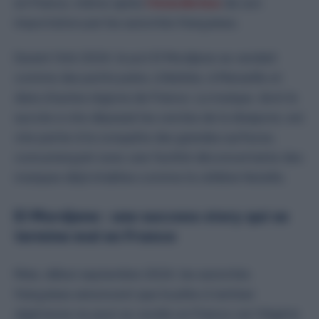
en France, même après
l’interdiction
de son
importation par les autorités françaises.
Durant l’été 2024, le pot El Mordjene se vendait
comme des petits pains, à Barbès, à Marseille et
dans d’autres régions de France. La marque, dont le
succès a vite dépassé les cercles de la diaspora, est
vite partie à la conquête des grandes surfaces,
concurrençant avec une facilité déconcertante des
marques déjà établies comme la célèbre Nutella.
El Mordjene : une success story qui se
termine mal en France
Mais, début septembre 2024, les autorités
françaises annoncent que la pâte à tartiner
algérienne ne peut se vendre en France car l’Algérie