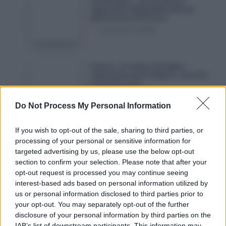
Cosmétique : cette marque
d’un
:
algérienne disponible dans les
pharmacies de France
jeune
cette
Octobre 21, 2025
Algérien
marque
de
algérienne
29
disponible
France
France : un enfant d’origine
ans
dans
:
algérienne porté disparu, son père
en garde à vue
les
un
Octobre 21, 2025
pharmacies
enfant
Do Not Process My Personal Information
de
d’origine
France
algérienne
France
If you wish to opt-out of the sale, sharing to third parties, or
France : « La diaspora algérienne
porté
:
processing of your personal or sensitive information for
n’a pas su démontrer le poids qu’elle
représente »
disparu,
targeted advertising by us, please use the below opt-out
«
Octobre 20, 2025
section to confirm your selection. Please note that after your
son
La
opt-out request is processed you may continue seeing
père
diaspora
interest-based ads based on personal information utilized by
en
algérienne
Laisser un commentaire
us or personal information disclosed to third parties prior to
garde
n’a
your opt-out. You may separately opt-out of the further
à
disclosure of your personal information by third parties on the
pas
vue
IAB’s list of downstream participants. This information may