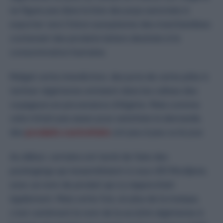
ne figure pas dans la liste des pays autorisés à
exporter vers l’Union européenne des marchandises
contenant des produits laitiers destinés à la
consommation humaine.
Malgré cette interdiction, des pots de cette pâte à
tartiner algérienne entraient dans les valises des
voyageurs en provenance d’Algérie. Mais comme
cela n’était pas assez pour satisfaire la demande,
des
produits contrefaits
ont peu à peu vu le jour.
Au début, certains ont tenté de faire des
packagings qui ressemblaient à ceux d’El Mordjene,
avec un nom de produit qui s’y rapprochait
également. Mais cette fois, en plus de la marque,
c’est carrément le nom de la société algérienne à