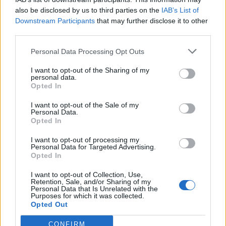
su
also be disclosed by us to third parties on the
IAB’s List of
démontrer
Downstream Participants
that may further disclose it to other
le
third parties.
poids
Personal Data Processing Opt Outs
qu’elle
représente
I want to opt-out of the Sharing of my
personal data.
»
Opted In
I want to opt-out of the Sale of my
Personal Data.
Opted In
Enregistrer mon nom, mon e-mail et mon site
I want to opt-out of processing my
Personal Data for Targeted Advertising.
dans le navigateur pour mon prochain commentaire.
Opted In
I want to opt-out of Collection, Use,
Laisser un commentaire
Retention, Sale, and/or Sharing of my
Personal Data that Is Unrelated with the
Purposes for which it was collected.
Opted Out
CONFIRM