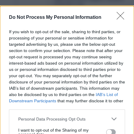
en garde à vue
les
un
Octobre 21, 2025
pharmacies
enfant
Do Not Process My Personal Information
de
d’origine
France
algérienne
France
If you wish to opt-out of the sale, sharing to third parties, or
France : « La diaspora algérienne
porté
:
processing of your personal or sensitive information for
n’a pas su démontrer le poids qu’elle
représente »
disparu,
targeted advertising by us, please use the below opt-out
«
Octobre 20, 2025
section to confirm your selection. Please note that after your
son
La
opt-out request is processed you may continue seeing
père
diaspora
interest-based ads based on personal information utilized by
en
algérienne
Laisser un commentaire
us or personal information disclosed to third parties prior to
garde
n’a
your opt-out. You may separately opt-out of the further
à
disclosure of your personal information by third parties on the
pas
IAB’s list of downstream participants. This information may
vue
su
also be disclosed by us to third parties on the
IAB’s List of
démontrer
Downstream Participants
that may further disclose it to other
le
third parties.
poids
Personal Data Processing Opt Outs
qu’elle
représente
I want to opt-out of the Sharing of my