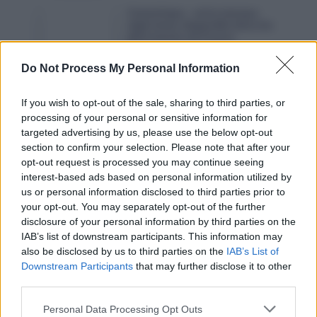
héroïque
Cosmétique
Cosmétique : cette marque
A330neo
d’un
:
algérienne disponible dans les
pharmacies de France
jeune
cette
Octobre 21, 2025
Algérien
marque
Do Not Process My Personal Information
de
algérienne
29
disponible
France
If you wish to opt-out of the sale, sharing to third parties, or
France : un enfant d’origine
ans
dans
:
processing of your personal or sensitive information for
algérienne porté disparu, son père
en garde à vue
les
targeted advertising by us, please use the below opt-out
un
Octobre 21, 2025
section to confirm your selection. Please note that after your
pharmacies
enfant
opt-out request is processed you may continue seeing
de
d’origine
interest-based ads based on personal information utilized by
France
algérienne
Laisser un commentaire
us or personal information disclosed to third parties prior to
porté
your opt-out. You may separately opt-out of the further
disclosure of your personal information by third parties on the
disparu,
IAB’s list of downstream participants. This information may
son
also be disclosed by us to third parties on the
IAB’s List of
père
Downstream Participants
that may further disclose it to other
en
third parties.
garde
Personal Data Processing Opt Outs
à