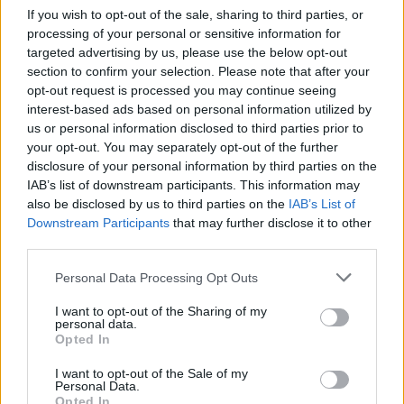
France
algérienne
France
If you wish to opt-out of the sale, sharing to third parties, or
France : « La diaspora algérienne
porté
:
processing of your personal or sensitive information for
n’a pas su démontrer le poids qu’elle
représente »
disparu,
targeted advertising by us, please use the below opt-out
«
Octobre 20, 2025
section to confirm your selection. Please note that after your
son
La
opt-out request is processed you may continue seeing
père
diaspora
interest-based ads based on personal information utilized by
en
algérienne
Laisser un commentaire
us or personal information disclosed to third parties prior to
garde
n’a
your opt-out. You may separately opt-out of the further
à
disclosure of your personal information by third parties on the
pas
IAB’s list of downstream participants. This information may
vue
su
also be disclosed by us to third parties on the
IAB’s List of
démontrer
Downstream Participants
that may further disclose it to other
le
third parties.
poids
Personal Data Processing Opt Outs
qu’elle
représente
I want to opt-out of the Sharing of my
personal data.
»
Opted In
I want to opt-out of the Sale of my
Personal Data.
Opted In