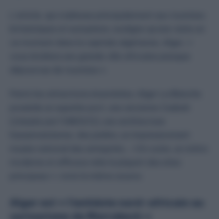
L’article, qui s’adresse principalement aux touristes
britanniques et européens, souligne qu’une visite en
ce moment dans la capitale algérienne, Alger, «
vous révèlera une grande ville africaine presque
dépourvue de touristes ».
Parmi les attractions énumérées, Alger La Blanche
possède un superbe port, une ancienne Casbah
(classée par l’UNESCO), une architecture
haussmannienne, des jardins, un impressionnant
musée national des antiquités… « En outre, un métro
moderne et efficace relie la plupart des sites
principaux », note la même source.
Alger est « l’antidote nord-africain au
surtourisme de Marrakech »