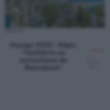
Crédits : DR
Voyage 2025 : Alger,
“l’antidote au
Merzouk
A
surtourisme de
Janvier 8,
Marrakech”
2025