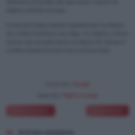
aériennes nationales des deux pays, à savoir Air
Algérie et British Airways.
En plus de la ligne assurée régulièrement au départ
de Londres Heathrow vers Alger, Air Algérie compte
ajouter une nouvelle liaison au départ de l’aéroport
Londres Stansted à partir du 2 avril prochain.
Voyage
Classé dans:
Algérie voyage
Tagué dans:
Article précédent
Article suivant
Articles similaires