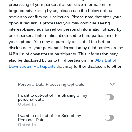
nouvelle
Ferries
processing of your personal or sensitive information for
des passagers en provenance de
Marseille
ligne
targeted advertising by us, please use the below opt-out
:
Octobre 7, 2025
section to confirm your selection. Please note that after your
internationale
grosse
opt-out request is processed you may continue seeing
saisie
interest-based ads based on personal information utilized by
sur
Laisser un commentaire
us or personal information disclosed to third parties prior to
des
your opt-out. You may separately opt-out of the further
disclosure of your personal information by third parties on the
passagers
IAB’s list of downstream participants. This information may
en
also be disclosed by us to third parties on the
IAB’s List of
provenance
Downstream Participants
that may further disclose it to other
de
third parties.
Marseille
Personal Data Processing Opt Outs
I want to opt-out of the Sharing of my
personal data.
Opted In
I want to opt-out of the Sale of my
Personal Data.
Opted In