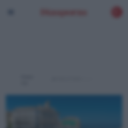
Powere
d by