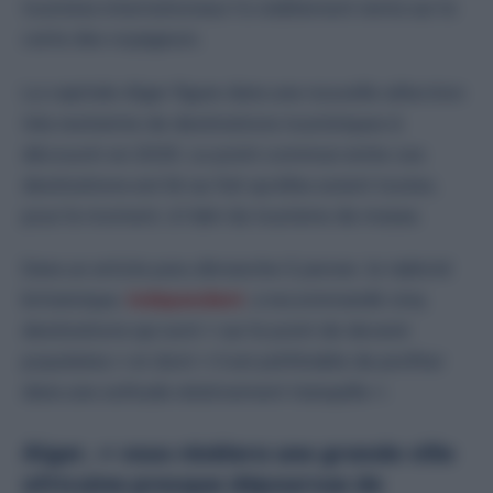
touristes internationaux l’a visiblement remis sur la
carte des voyageurs.
La capitale Alger figure dans une nouvelle sélection
très restreinte de destinations touristiques à
découvrir en 2025. Le point commun entre ces
destinations est lié au fait qu’elles soient toutes,
pour le moment, à l’abri du tourisme de masse.
Dans un article paru dimanche 5 janvier, le tabloïd
britannique,
Independent
, a recommandé cinq
destinations qui sont « sur le point de devenir
populaires » et dont « il est préférable de profiter
dans une solitude relativement tranquille ».
Alger, « vous révèlera une grande ville
africaine presque dépourvue de