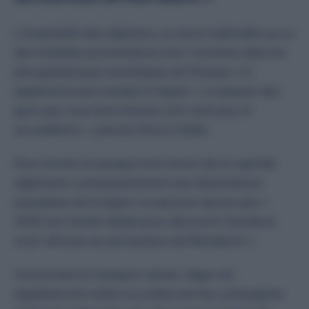
L’hospitalité des algériens, un atout indéniable au vu
des multiples protestations anti-touristes dans les
plus grands pays touristiques de l’Europe, n’a
également pas manqué à l’appel. « La plupart des
gens que vous rencontrerez sont amicaux et
accueillants », précise Simon Calder.
Pour mettre en perspective l’atout de la capitale
algérienne comparativement aux destinations
populaires de la région, le reporter ajoute que «
2025 est l’année idéale pour découvrir l’antidote
nord-africain au surtourisme de Marrakech ».
Concernant le transport aérien, Alger est
régulièrement reliée à Londres par les compagnies