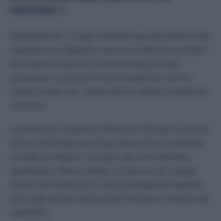
touristes »
Autrement dit, il s’agit d’endroits qui promettent des
expériences originales, qui sont à l’abri du tourisme
de masse et qui sont en train de devenir très
populaires. Le journal recommande donc de les
visiter au plus vite, avant qu’ils ne soient inondés de
touristes.
La sélection comprend Tbilissi en Géorgie, Poros en
Grèce, Rotterdam aux Pays-Bas, Durres en Albanie
et Alger en Algérie. À propos de cette dernière
destination, Simon Calder, le reporter de voyage,
auteur de la sélection, n’a pas manqué de rappeler
qu’il s’agit du plus vaste pays d’Afrique en termes de
superficie.