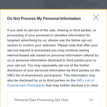
France : un enfant d’origine
ans
dans
:
algérienne porté disparu, son père
en garde à vue
les
un
Octobre 21, 2025
pharmacies
enfant
Do Not Process My Personal Information
de
d’origine
France
algérienne
France
If you wish to opt-out of the sale, sharing to third parties, or
France : « La diaspora algérienne
porté
:
processing of your personal or sensitive information for
n’a pas su démontrer le poids qu’elle
représente »
disparu,
targeted advertising by us, please use the below opt-out
«
Octobre 20, 2025
section to confirm your selection. Please note that after your
son
La
opt-out request is processed you may continue seeing
père
diaspora
interest-based ads based on personal information utilized by
en
algérienne
Laisser un commentaire
us or personal information disclosed to third parties prior to
garde
n’a
your opt-out. You may separately opt-out of the further
à
disclosure of your personal information by third parties on the
pas
IAB’s list of downstream participants. This information may
vue
su
also be disclosed by us to third parties on the
IAB’s List of
démontrer
Downstream Participants
that may further disclose it to other
le
third parties.
poids
Personal Data Processing Opt Outs
qu’elle
représente