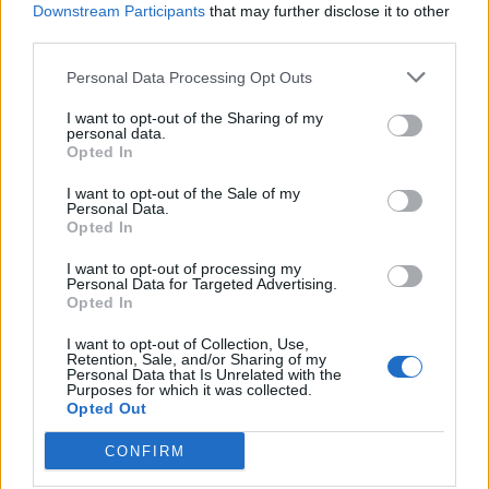
Downstream Participants
that may further disclose it to other
de
third parties.
Marseille
Personal Data Processing Opt Outs
I want to opt-out of the Sharing of my
personal data.
Opted In
I want to opt-out of the Sale of my
Personal Data.
Opted In
Enregistrer mon nom, mon e-mail et mon site
I want to opt-out of processing my
Personal Data for Targeted Advertising.
dans le navigateur pour mon prochain commentaire.
Opted In
I want to opt-out of Collection, Use,
Laisser un commentaire
Retention, Sale, and/or Sharing of my
Personal Data that Is Unrelated with the
Purposes for which it was collected.
Opted Out
CONFIRM