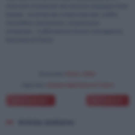
zone euro
et proposer des services classiques d’une
banque : ouverture de compte bancaire, crédits
immobiliers, placements, comptes pour
entreprises… La BEA prévoit d’ouvrir cinq agences
bancaires en France.
Divers
,
slider
Classé dans:
banque algérienne en france
Tagué dans:
Article précédent
Article suivant
Articles similaires