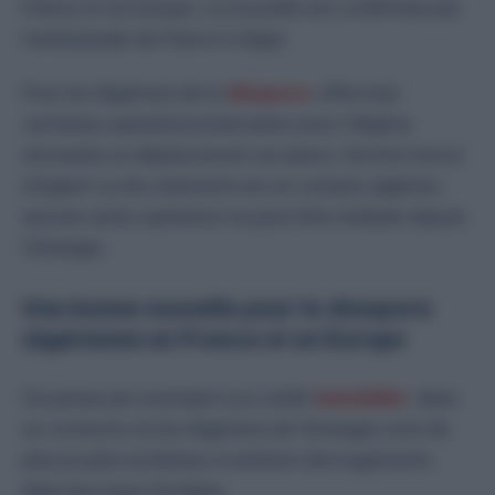
France
et en
Europe
. La nouvelle est confirmée par
l’ambassade de France à Alger.
Pour les Algériens de la
diaspora
, effectuer
certaines opérations bancaires avec l’Algérie
nécessite un déplacement sur place. Hormis l’envoi
d’argent ou les virements sur un compte algérien,
aucune autre opération ne peut être réalisée depuis
l’étranger.
Une bonne nouvelle pour la diaspora
algérienne en France et en Europe
On pense par exemple à un
crédit
immobilier
, dans
un contexte où les
Algériens de l’étranger
sont de
plus en plus nombreux à acheter des logements
dans leur pays d’origine.