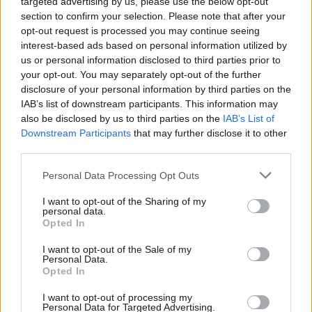
les
targeted advertising by us, please use the below opt-out
un
Octobre 21, 2025
section to confirm your selection. Please note that after your
pharmacies
enfant
opt-out request is processed you may continue seeing
de
d’origine
interest-based ads based on personal information utilized by
France
algérienne
Laisser un commentaire
us or personal information disclosed to third parties prior to
porté
your opt-out. You may separately opt-out of the further
disclosure of your personal information by third parties on the
disparu,
IAB’s list of downstream participants. This information may
son
also be disclosed by us to third parties on the
IAB’s List of
père
Downstream Participants
that may further disclose it to other
en
third parties.
garde
Personal Data Processing Opt Outs
à
vue
I want to opt-out of the Sharing of my
personal data.
Opted In
I want to opt-out of the Sale of my
Personal Data.
Opted In
Enregistrer mon nom, mon e-mail et mon site
I want to opt-out of processing my
Personal Data for Targeted Advertising.