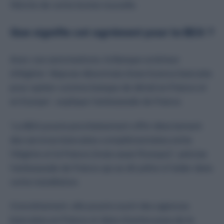
félicite de cette bonne nouvelle.
Que signifie cet agrément pour la BEA ?
Avec ces autorisations, la Banque extérieur
d’Algérie “dispose désormais d’une licence bancaire
pour opérer comme banque de détail en France et
en Europe”, explique l’ambassade de France.
“La BEA pourra prochainement offrir directement
des services bancaires complémentaires entre
l’Algérie et la France (mais aussi l’Europe)”, précise
l’ambassade de France qui se dit prête à l’aider dans
cette installation.
Concrètement, elle pourra ouvrir des agences
bancaires en France et dans d’autres
pays de la