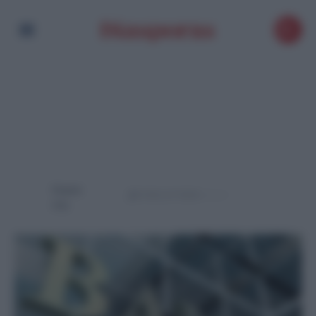
Powere
d by