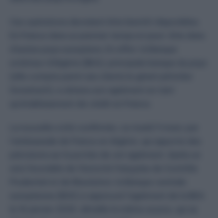
Ces opérations devraient être bientôt disponibles.
En France dans un premier temps et peut-être dans
d’autres pays européens. En effet, la
Banque
extérieur d’Algérie (BEA
), principale banque du pays
(elle compte parmi ses clients le géant pétrolier
Sonatrach
), a obtenu son agrément en tant
qu’établissement de crédit en France.
La nouvelle a été confirmée, ce mardi 11 mars, par
l’ambassade de France en Algérie
, qui apporte des
précisions sur la portée de cet agrément. Après un
avis favorable de l’Autorité française de Contrôle
Prudentiel et de Résolution, la Banque centrale
européenne (
BCE
) a approuvé l’agrément de la
BEA
le 16 janvier 2025, détaille la même source, qui se