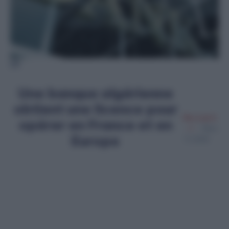
DR
Une banque algérienne
obtient une licence pour
Merzouk A
opérer en France et en
Mars
Europe
11, 2025